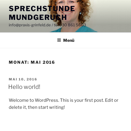
Zum
SPRECHSTUNDE
Inhalt
MUNDGERUCH
springen
info@praxis-grinfeld.de / tel 030 861 5603
Menü
MONAT:
MAI 2016
VERÖFFENTLICHT
MAI 10, 2016
AM
Hello world!
Welcome to WordPress. This is your first post. Edit or
delete it, then start writing!